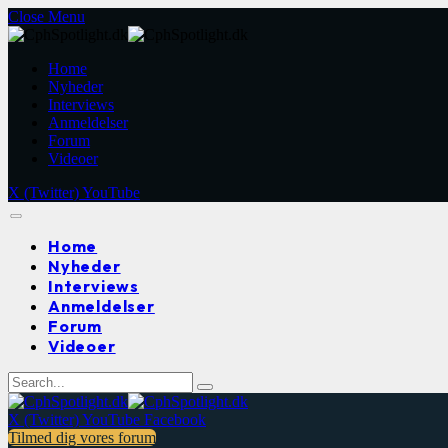
Close Menu
Home
Nyheder
Interviews
Anmeldelser
Forum
Videoer
X (Twitter)
YouTube
Home
Nyheder
Interviews
Anmeldelser
Forum
Videoer
X (Twitter)
YouTube
Facebook
Tilmed dig vores forum