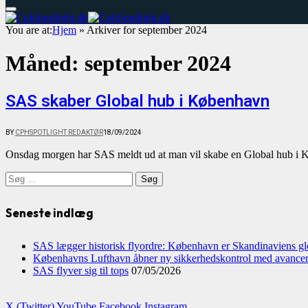
You are at:
Hjem
»
Arkiver for september 2024
Måned:
september 2024
SAS skaber Global hub i København
BY
CPHSPOTLIGHT REDAKTØR
18/09/2024
Onsdag morgen har SAS meldt ud at man vil skabe en Global hub i 
Søg
efter:
Seneste indlæg
SAS lægger historisk flyordre: København er Skandinaviens gl
Københavns Lufthavn åbner ny sikkerhedskontrol med avance
SAS flyver sig til tops
07/05/2026
X (Twitter)
YouTube
Facebook
Instagram