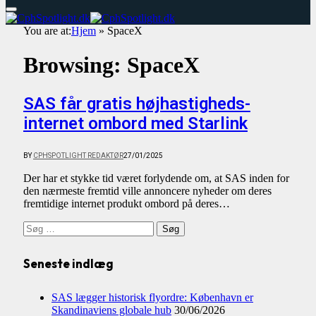
You are at:
Hjem
»
SpaceX
Browsing:
SpaceX
SAS får gratis højhastigheds-
internet ombord med Starlink
BY
CPHSPOTLIGHT REDAKTØR
27/01/2025
Der har et stykke tid været forlydende om, at SAS inden for
den nærmeste fremtid ville annoncere nyheder om deres
fremtidige internet produkt ombord på deres…
Søg
efter:
Seneste indlæg
SAS lægger historisk flyordre: København er
Skandinaviens globale hub
30/06/2026