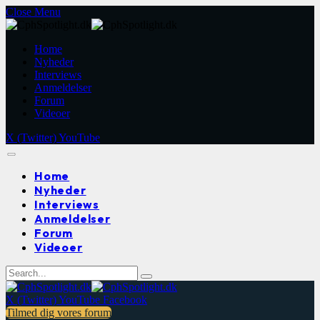
Close Menu
Home
Nyheder
Interviews
Anmeldelser
Forum
Videoer
X (Twitter)
YouTube
Home
Nyheder
Interviews
Anmeldelser
Forum
Videoer
X (Twitter)
YouTube
Facebook
Tilmed dig vores forum