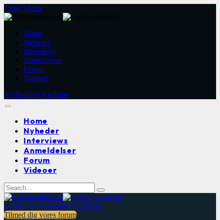
Close Menu
Home
Nyheder
Interviews
Anmeldelser
Forum
Videoer
X (Twitter)
YouTube
Home
Nyheder
Interviews
Anmeldelser
Forum
Videoer
X (Twitter)
YouTube
Facebook
Tilmed dig vores forum