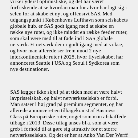
virker yderst optimistiske, og det har været
forfriskende at se hvordan man for alvor har lagt sig i
selen for at skabe et nyt og offensivt SAS. Med
udgangspunkt i Københavns Lufthavn som selskabets
globale hub, er SAS godt igang med at skabe en
række nye ruter, og ikke mindst en række feeder ruter,
som skal være med til at føde ind i SAS globale
netværk. Et netværk der er godt igang med at vokse,
og hvor man allerede ser frem imod 2 nye
interkontinentale ruter i 2025, hvor flyselskabet har
annonceret Seattle i USA og Seoul i Sydkorea som
nye destinationer.
SAS lægger ikke skjul på at tiden med at være halvt
lavprisselskab, og halvt netværksselskab er forbi.
Man satser i høj grad på premium segmentet, og har
allerede annonceret en tilbagekomst af Business
Class på Europæiske ruter, noget som man afskaffede
tilbage i 2013. Disse tiltag anses bl.a. som at være
greb i forhold til at gøre sig attraktiv for et større
netværksselskab. Og det er her at Anko Van Der Werff