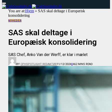
You are at:
Hjem
»
SAS skal deltage i Europæisk
konsolidering
NYHEDER
SAS skal deltage i
Europæisk konsolidering
SAS Chef, Anko Van der Werff, er klar i mælet
BY
CPHSPOTLIGHT REDAKTØR
11/12/2024
0
46
2 MINS READ