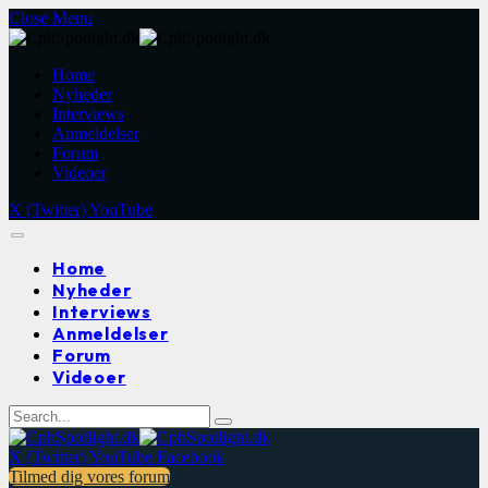
Close Menu
Home
Nyheder
Interviews
Anmeldelser
Forum
Videoer
X (Twitter)
YouTube
Home
Nyheder
Interviews
Anmeldelser
Forum
Videoer
X (Twitter)
YouTube
Facebook
Tilmed dig vores forum