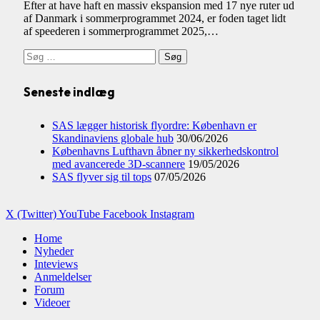
Efter at have haft en massiv ekspansion med 17 nye ruter ud
af Danmark i sommerprogrammet 2024, er foden taget lidt
af speederen i sommerprogrammet 2025,…
Søg
efter:
Seneste indlæg
SAS lægger historisk flyordre: København er
Skandinaviens globale hub
30/06/2026
Københavns Lufthavn åbner ny sikkerhedskontrol
med avancerede 3D-scannere
19/05/2026
SAS flyver sig til tops
07/05/2026
X (Twitter)
YouTube
Facebook
Instagram
Home
Nyheder
Inteviews
Anmeldelser
Forum
Videoer