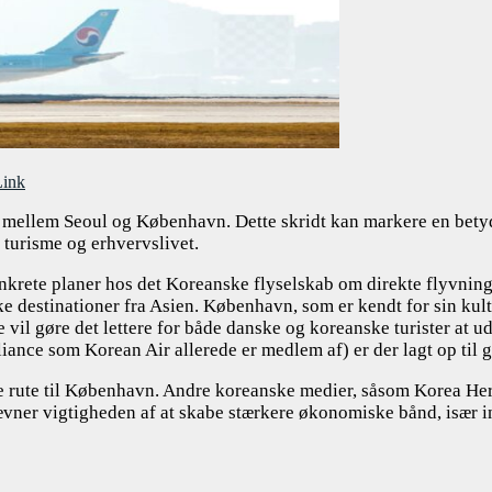
ink
te mellem Seoul og København. Dette skridt kan markere en bety
 turisme og erhvervslivet.
onkrete planer hos det Koreanske flyselskab om direkte flyvnin
ke destinationer fra Asien. København, som er kendt for sin kult
te vil gøre det lettere for både danske og koreanske turister at
iance som Korean Air allerede er medlem af) er der lagt op til
rute til København. Andre koreanske medier, såsom Korea Hera
nævner vigtigheden af at skabe stærkere økonomiske bånd, især 