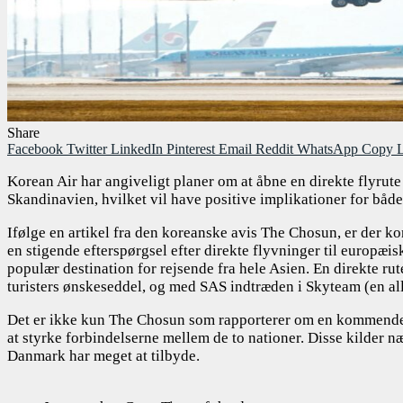
Share
Facebook
Twitter
LinkedIn
Pinterest
Email
Reddit
WhatsApp
Copy L
Korean Air har angiveligt planer om at åbne en direkte flyru
Skandinavien, hvilket vil have positive implikationer for både
Ifølge en artikel fra den koreanske avis The Chosun, er der k
en stigende efterspørgsel efter direkte flyvninger til europæis
populær destination for rejsende fra hele Asien. En direkte ru
turisters ønskeseddel, og med SAS indtræden i Skyteam (en all
Det er ikke kun The Chosun som rapporterer om en kommende 
at styrke forbindelserne mellem de to nationer. Disse kilder 
Danmark har meget at tilbyde.