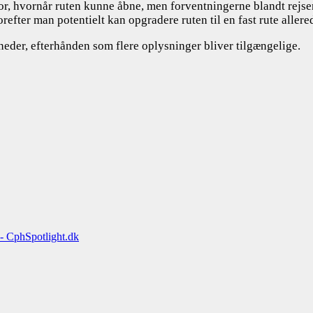
 for, hvornår ruten kunne åbne, men forventningerne blandt rejs
fter man potentielt kan opgradere ruten til en fast rute allere
eder, efterhånden som flere oplysninger bliver tilgængelige.
- CphSpotlight.dk