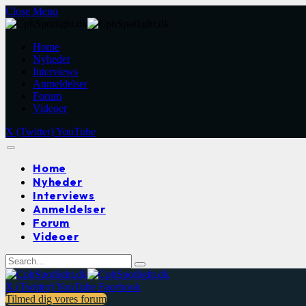
Close Menu
Home
Nyheder
Interviews
Anmeldelser
Forum
Videoer
X (Twitter)
YouTube
Home
Nyheder
Interviews
Anmeldelser
Forum
Videoer
X (Twitter)
YouTube
Facebook
Tilmed dig vores forum