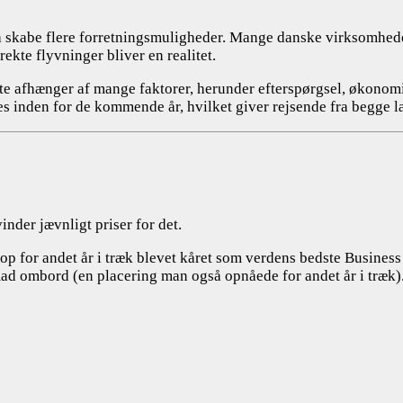
 skabe flere forretningsmuligheder. Mange danske virksomheder 
rekte flyvninger bliver en realitet.
 rute afhænger af mange faktorer, herunder efterspørgsel, økon
eres inden for de kommende år, hvilket giver rejsende fra begg
nder jævnligt priser for det.
p for andet år i træk blevet kåret som verdens bedste Business
ad ombord (en placering man også opnåede for andet år i træk)