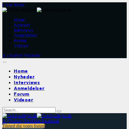
Close Menu
Home
Nyheder
Interviews
Anmeldelser
Forum
Videoer
X (Twitter)
YouTube
Home
Nyheder
Interviews
Anmeldelser
Forum
Videoer
X (Twitter)
YouTube
Facebook
Tilmed dig vores forum