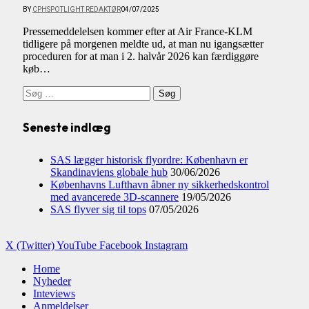
BY
CPHSPOTLIGHT REDAKTØR
04/07/2025
Pressemeddelelsen kommer efter at Air France-KLM
tidligere på morgenen meldte ud, at man nu igangsætter
proceduren for at man i 2. halvår 2026 kan færdiggøre
køb…
Søg
efter:
Seneste indlæg
SAS lægger historisk flyordre: København er
Skandinaviens globale hub
30/06/2026
Københavns Lufthavn åbner ny sikkerhedskontrol
med avancerede 3D-scannere
19/05/2026
SAS flyver sig til tops
07/05/2026
X (Twitter)
YouTube
Facebook
Instagram
Home
Nyheder
Inteviews
Anmeldelser