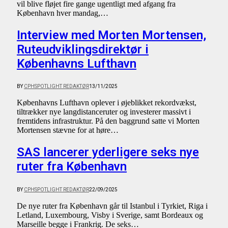
vil blive fløjet fire gange ugentligt med afgang fra
København hver mandag,…
Interview med Morten Mortensen,
Ruteudviklingsdirektør i
Københavns Lufthavn
BY
CPHSPOTLIGHT REDAKTØR
13/11/2025
Københavns Lufthavn oplever i øjeblikket rekordvækst,
tiltrækker nye langdistanceruter og investerer massivt i
fremtidens infrastruktur. På den baggrund satte vi Morten
Mortensen stævne for at høre…
SAS lancerer yderligere seks nye
ruter fra København
BY
CPHSPOTLIGHT REDAKTØR
22/09/2025
De nye ruter fra København går til Istanbul i Tyrkiet, Riga i
Letland, Luxembourg, Visby i Sverige, samt Bordeaux og
Marseille begge i Frankrig. De seks…