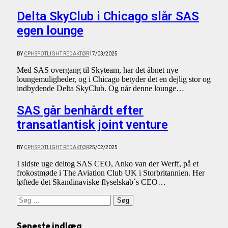
Delta SkyClub i Chicago slår SAS
egen lounge
BY
CPHSPOTLIGHT REDAKTØR
17/03/2025
Med SAS overgang til Skyteam, har det åbnet nye
loungemuligheder, og i Chicago betyder det en dejlig stor og
indbydende Delta SkyClub. Og når denne lounge…
SAS går benhårdt efter
transatlantisk joint venture
BY
CPHSPOTLIGHT REDAKTØR
25/02/2025
I sidste uge deltog SAS CEO, Anko van der Werff, på et
frokostmøde i The Aviation Club UK i Storbritannien. Her
løftede det Skandinaviske flyselskab´s CEO…
Søg
efter:
Seneste indlæg