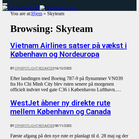
You are at:
Hjem
»
Skyteam
Browsing:
Skyteam
Vietnam Airlines satser på vækst i
København og Nordeuropa
BY
CPHSPOTLIGHT REDAKTØR
16/12/2025
Efter landingen med Boeing 787-9 på flynummer VN039
fra Ho Chi Minh City blev ruten senere på morgenen
officielt indviet ved gate C36 i Københavns Lufthavn.…
WestJet åbner ny direkte rute
mellem København og Canada
BY
CPHSPOTLIGHT REDAKTØR
18/11/2025
Første afgang på den nye rute er planlagt til d. 28 maj og der