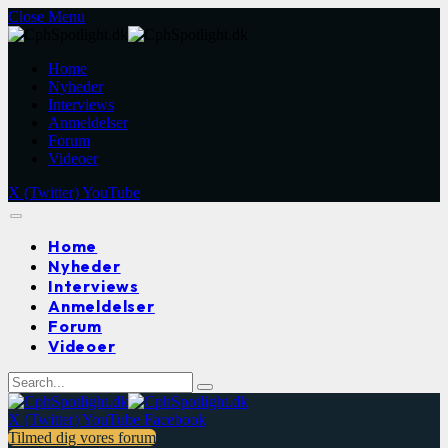
Close Menu
Home
Nyheder
Interviews
Anmeldelser
Forum
Videoer
X (Twitter)
YouTube
Home
Nyheder
Interviews
Anmeldelser
Forum
Videoer
X (Twitter)
YouTube
Facebook
Tilmed dig vores forum